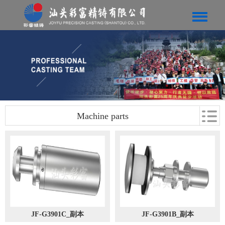
Machine parts
JF-G3901C_副本
JF-G3901B_副本